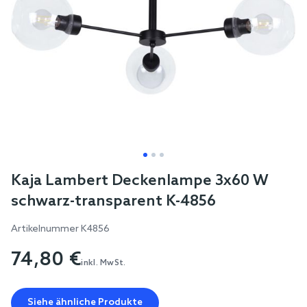
Skip
Kaja Lambert Deckenlampe 3x60 W
to
schwarz-transparent K-4856
the
beginning
Artikelnummer
K4856
of
74,80 €
the
inkl. MwSt.
images
gallery
Siehe ähnliche Produkte