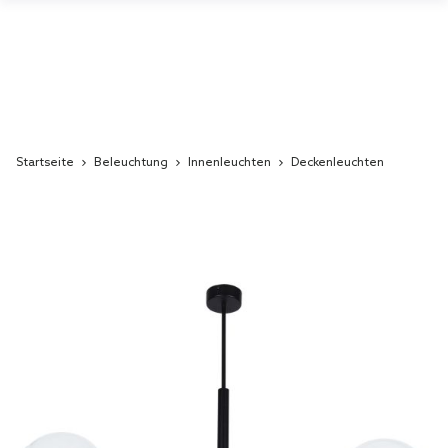
Startseite
Beleuchtung
Innenleuchten
Deckenleuchten
Skip
to
the
end
of
the
images
gallery