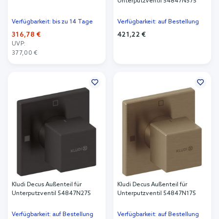
Unterputzventil 54847N575
Verfügbarkeit: bis zu 14 Tage
Verfügbarkeit: auf Bestellung
316,78 €
421,22 €
UVP:
In den Warenkorb
377,00 €
In den Warenkorb
Kludi Decus Außenteil für
Kludi Decus Außenteil für
Unterputzventil 54847N275
Unterputzventil 54847N175
Verfügbarkeit: auf Bestellung
Verfügbarkeit: auf Bestellung