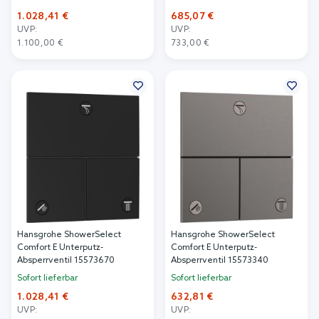
1.028,41 €
685,07 €
UVP:
UVP:
1.100,00 €
733,00 €
In den Warenkorb
In den Warenkorb
Hansgrohe ShowerSelect
Hansgrohe ShowerSelect
Comfort E Unterputz-
Comfort E Unterputz-
Absperrventil 15573670
Absperrventil 15573340
Sofort lieferbar
Sofort lieferbar
1.028,41 €
632,81 €
UVP:
UVP: