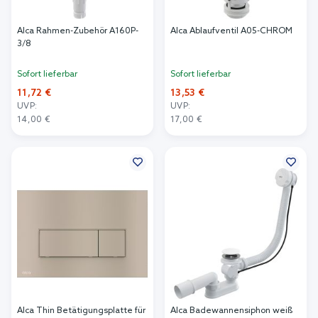
Alca Rahmen-Zubehör A160P-
Alca Ablaufventil A05-CHROM
3/8
Sofort lieferbar
Sofort lieferbar
11,72 €
13,53 €
UVP:
UVP:
14,00 €
17,00 €
In den Warenkorb
In den Warenkorb
Alca Thin Betätigungsplatte für
Alca Badewannensiphon weiß