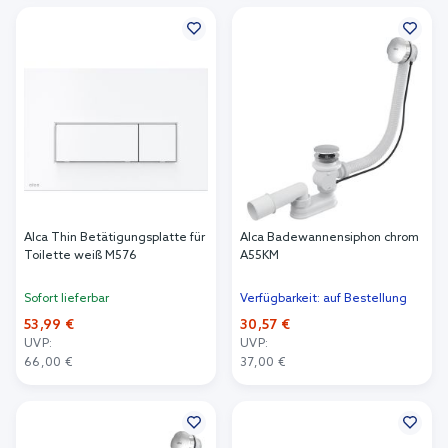
In den Warenkorb
In den Warenkorb
Alca Thin Betätigungsplatte für
Alca Badewannensiphon chrom
Toilette weiß M576
A55KM
Sofort lieferbar
Verfügbarkeit: auf Bestellung
53,99 €
30,57 €
UVP:
UVP:
66,00 €
37,00 €
In den Warenkorb
In den Warenkorb