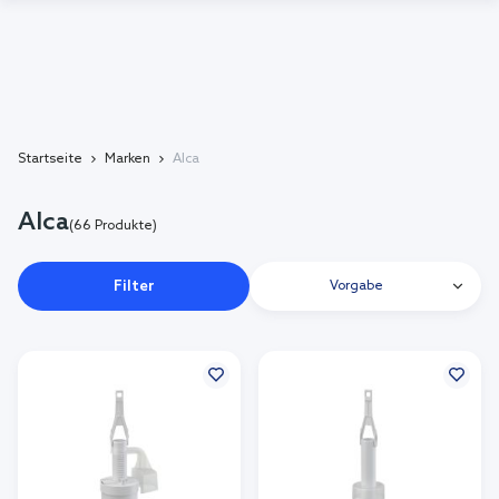
Startseite
Marken
Alca
Alca
(66 Produkte)
Filter
Vorgabe