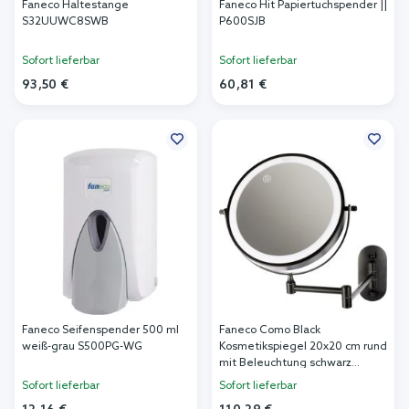
Faneco Haltestange
Faneco Hit Papiertuchspender ||
S32UUWC8SWB
P600SJB
Sofort lieferbar
Sofort lieferbar
93,50 €
60,81 €
In den Warenkorb
In den Warenkorb
Faneco Seifenspender 500 ml
Faneco Como Black
weiß-grau S500PG-WG
Kosmetikspiegel 20x20 cm rund
mit Beleuchtung schwarz
M200LBSBL
Sofort lieferbar
Sofort lieferbar