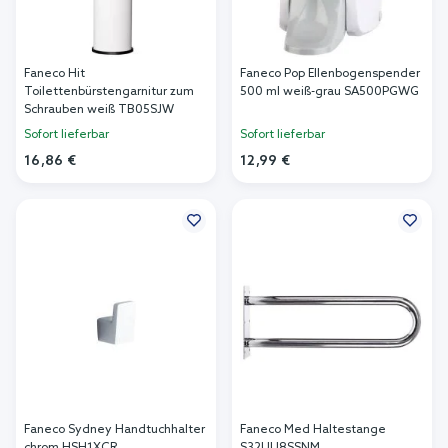
Faneco Hit
Faneco Pop Ellenbogenspender
Toilettenbürstengarnitur zum
500 ml weiß-grau SA500PGWG
Schrauben weiß TB05SJW
Sofort lieferbar
Sofort lieferbar
16,86 €
12,99 €
In den Warenkorb
In den Warenkorb
Faneco Sydney Handtuchhalter
Faneco Med Haltestange