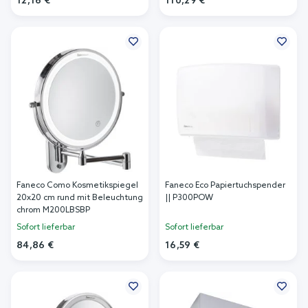
12,16 €
110,29 €
In den Warenkorb
In den Warenkorb
Faneco Como Kosmetikspiegel
Faneco Eco Papiertuchspender
20x20 cm rund mit Beleuchtung
|| P300POW
chrom M200LBSBP
Sofort lieferbar
Sofort lieferbar
84,86 €
16,59 €
In den Warenkorb
In den Warenkorb