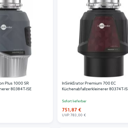
ion Plus 1000 SR
InSinkErator Premium 700 EC
inerer 80384T-ISE
Küchenabfallzerkleinerer 80374T-IS
Sofort lieferbar
751,87 €
UVP:
783,00 €
n Warenkorb
In den Warenkorb