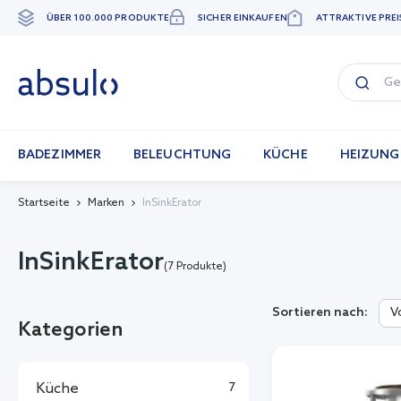
ÜBER 100.000 PRODUKTE
SICHER EINKAUFEN
ATTRAKTIVE PREI
Zum
Inhalt
springen
BADEZIMMER
BELEUCHTUNG
KÜCHE
HEIZUNG
Startseite
Marken
InSinkErator
InSinkErator
(7 Produkte)
V
Sortieren nach:
Kategorien
Küche
7