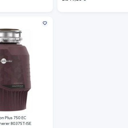
In den Warenkorb
n Warenkorb
ion Plus 750 EC
inerer 80375T-ISE