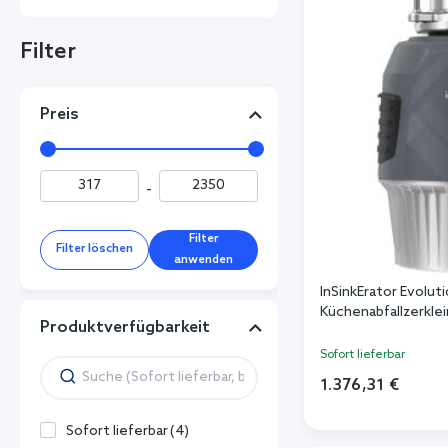
Filter
Preis
-
Filter
Filter löschen
anwenden
InSinkErator Evolut
Küchenabfallzerkle
Produktverfügbarkeit
Sofort lieferbar
1.376,31 €
In de
Sofort lieferbar
(
4
)