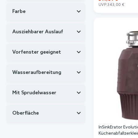
UVP:
343,00 €
Farbe
In de
Ausziehbarer Auslauf
Vorfenster geeignet
Wasseraufbereitung
Mit Sprudelwasser
Oberfläche
InSinkErator Evolut
Küchenabfallzerkle