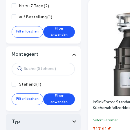
bis zu 7 Tage
(
2
)
auf Bestellung
(
1
)
Filter
Filter löschen
anwenden
Montageart
Stehend
(
1
)
Filter
Filter löschen
InSinkErator Standa
anwenden
Küchenabfallzerkle
Sofort lieferbar
Typ
317,61 €