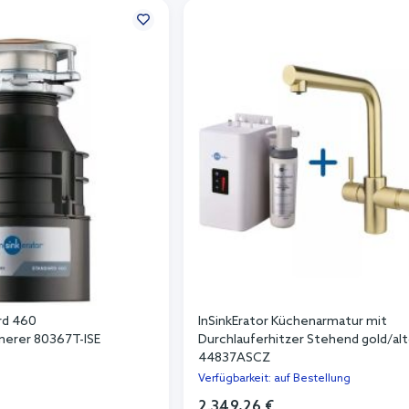
rd 460
InSinkErator Küchenarmatur mit
inerer 80367T-ISE
Durchlauferhitzer Stehend gold/al
44837ASCZ
Verfügbarkeit: auf Bestellung
2.349,26 €