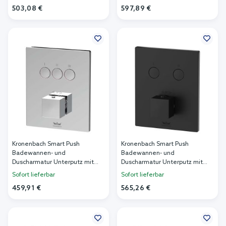
19046003WM
19046003SM
503,08 €
597,89 €
In den Warenkorb
In den Warenkorb
Kronenbach Smart Push
Kronenbach Smart Push
Badewannen- und
Badewannen- und
Duscharmatur Unterputz mit
Duscharmatur Unterputz mit
Thermostat chrom
Thermostat schwarz
Sofort lieferbar
Sofort lieferbar
19046003CR
19046002SM
459,91 €
565,26 €
In den Warenkorb
In den Warenkorb