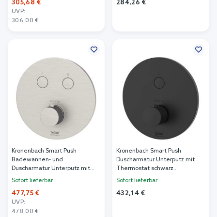
305,68 €
284,26 €
UVP:
In den Warenkorb
306,00 €
In den Warenkorb
Kronenbach Smart Push
Kronenbach Smart Push
Badewannen- und
Duscharmatur Unterputz mit
Duscharmatur Unterputz mit
Thermostat schwarz
Thermostat || 19044002ES
19044001SM
Sofort lieferbar
Sofort lieferbar
477,75 €
432,14 €
UVP:
In den Warenkorb
478,00 €