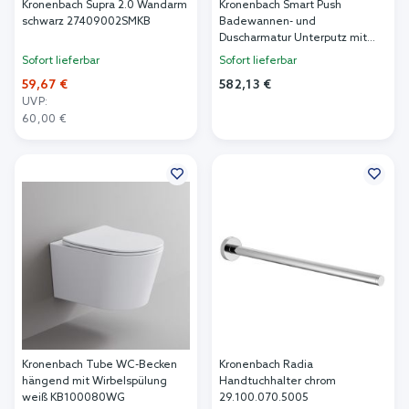
Kronenbach Supra 2.0 Wandarm
Kronenbach Smart Push
schwarz 27409002SMKB
Badewannen- und
Duscharmatur Unterputz mit
Thermostat schwarz
Sofort lieferbar
Sofort lieferbar
19044003SM
59,67 €
582,13 €
UVP:
In den Warenkorb
60,00 €
In den Warenkorb
Kronenbach Tube WC-Becken
Kronenbach Radia
hängend mit Wirbelspülung
Handtuchhalter chrom
weiß KB100080WG
29.100.070.5005