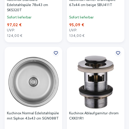
Kuchinox Standard
Kuchinox Hunter Granitspüle
Edelstahlspüle 78x43 cm
67x44 cm beige SBU411T
SKS320T
Sofort lieferbar
Sofort lieferbar
97,02 €
95,09 €
UVP:
UVP:
124,00 €
134,00 €
In den Warenkorb
In den Warenkorb
Kuchinox Normal Edelstahlspüle
Kuchinox Ablaufgarnitur chrom
mit Siphon 43x43 cm SGN088T
CKK01R1