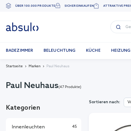
ÜBER 100.000 PRODUKTE
SICHER EINKAUFEN
ATTRAKTIVE PREI
Zum
Inhalt
springen
BADEZIMMER
BELEUCHTUNG
KÜCHE
HEIZUNG
Startseite
Marken
Paul Neuhaus
Paul Neuhaus
(47 Produkte)
V
Sortieren nach:
Kategorien
Innenleuchten
45