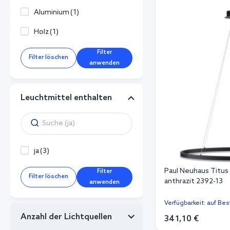
Aluminium
(
1
)
Holz
(
1
)
Filter
Filter löschen
anwenden
Leuchtmittel enthalten
ja
(
3
)
Paul Neuhaus Titus
Filter
Filter löschen
anthrazit 2392-13
anwenden
Verfügbarkeit: auf Bes
Anzahl der Lichtquellen
341,10 €