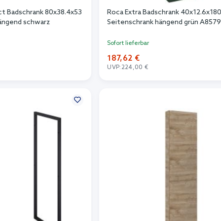
t Badschrank 80x38.4x53
Roca Extra Badschrank 40x12.6x18
ängend schwarz
Seitenschrank hängend grün A857
Sofort lieferbar
187,62 €
UVP:
224,00 €
n Warenkorb
In den Warenkorb