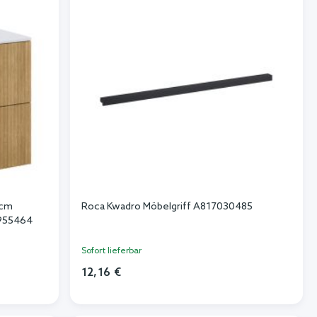
 cm
Roca Kwadro Möbelgriff A817030485
7955464
Sofort lieferbar
12,16 €
In den Warenkorb