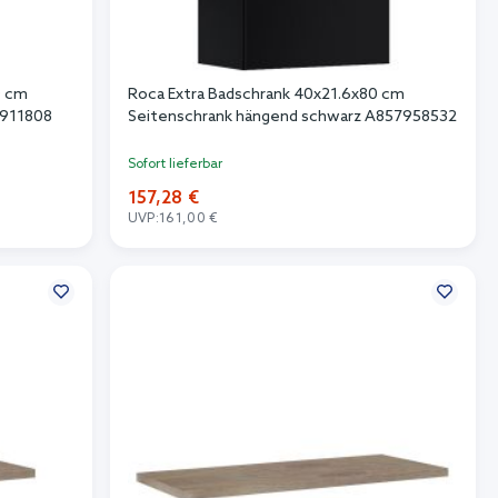
0 cm
Roca Extra Badschrank 40x21.6x80 cm
7911808
Seitenschrank hängend schwarz A857958532
Sofort lieferbar
157,28 €
UVP:
161,00 €
In den Warenkorb