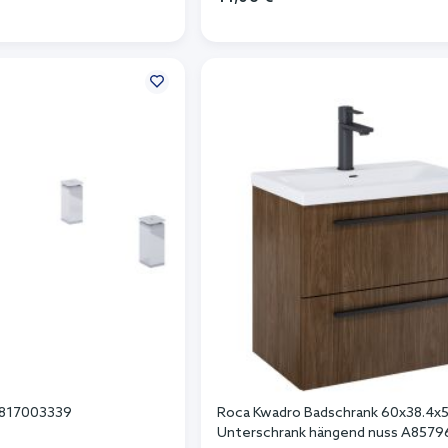
n Warenkorb
In den Warenkorb
A817003339
Roca Kwadro Badschrank 60x38.4x
Unterschrank hängend nuss A857