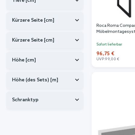
Tiefe [cm]
Kürzere Seite [cm]
Roca Roma Compac
Möbelmontagesys
Kürzere Seite [cm]
Sofort lieferbar
96,75 €
Höhe [cm]
UVP:
99,00 €
In de
Höhe (des Sets) [m]
Schranktyp