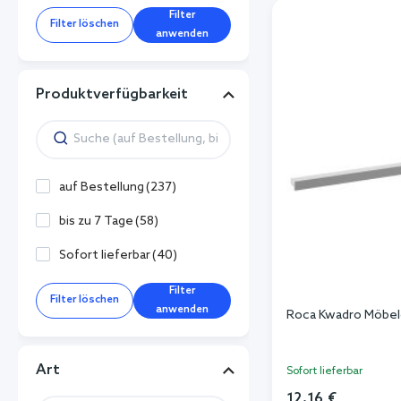
Filter
Filter löschen
anwenden
Produktverfügbarkeit
auf Bestellung
(
237
)
bis zu 7 Tage
(
58
)
Sofort lieferbar
(
40
)
Filter
Filter löschen
anwenden
Roca Kwadro Möbel
Art
Sofort lieferbar
12,16 €