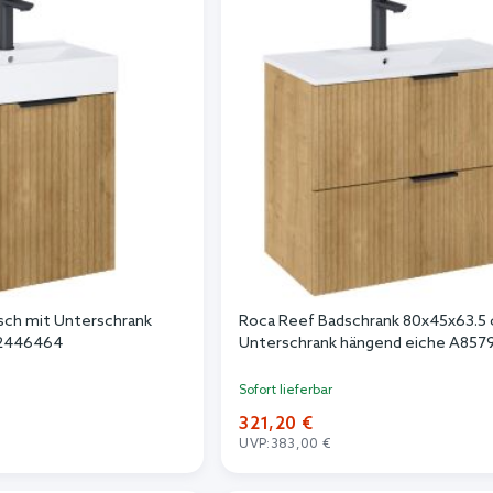
sch mit Unterschrank
Roca Reef Badschrank 80x45x63.5
52446464
Unterschrank hängend eiche A85
Sofort lieferbar
321,20 €
UVP:
383,00 €
n Warenkorb
In den Warenkorb