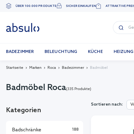
ÜBER 100.000 PRODUKTE
SICHER EINKAUFEN
ATTRAKTIVE PREI
Zum
Inhalt
springen
BADEZIMMER
BELEUCHTUNG
KÜCHE
HEIZUNG
Startseite
Marken
Roca
Badezimmer
Badmöbel
Badmöbel Roca
(335 Produkte)
V
Sortieren nach:
Kategorien
Badschränke
188