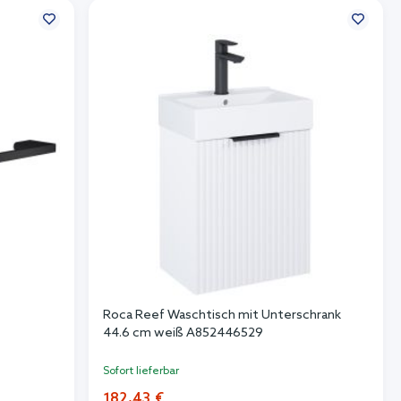
5
Roca Reef Waschtisch mit Unterschrank
44.6 cm weiß A852446529
Sofort lieferbar
182,43 €