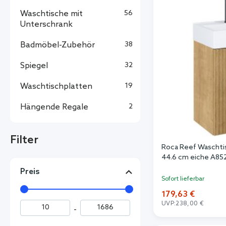
Waschtische mit
56
Unterschrank
Badmöbel-Zubehör
38
Spiegel
32
Waschtischplatten
19
Hängende Regale
2
Filter
Roca Reef Waschti
44.6 cm eiche A8
Preis
Sofort lieferbar
179,63 €
UVP:
238,00 €
-
In de