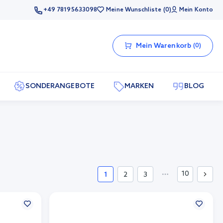
+49 78195633098
Meine Wunschliste
0
Mein Konto
Mein Warenkorb
0
SONDERANGEBOTE
MARKEN
BLOG
10
1
2
3