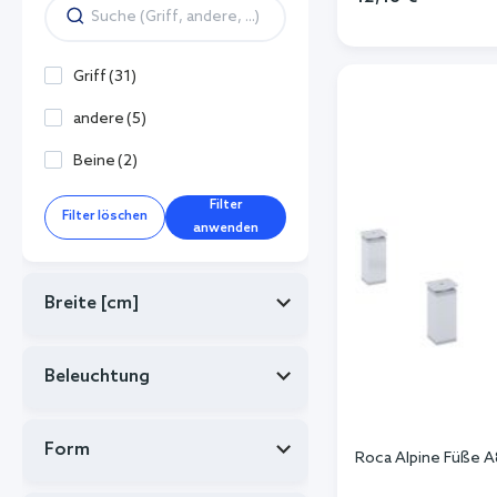
In de
Griff
(
31
)
andere
(
5
)
Beine
(
2
)
Filter
Filter löschen
anwenden
Breite [cm]
Beleuchtung
Form
Roca Alpine Füße 