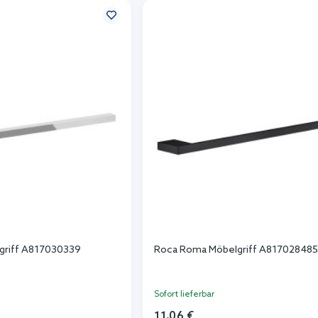
griff A817030339
Roca Roma Möbelgriff A81702848
Sofort lieferbar
11,06 €