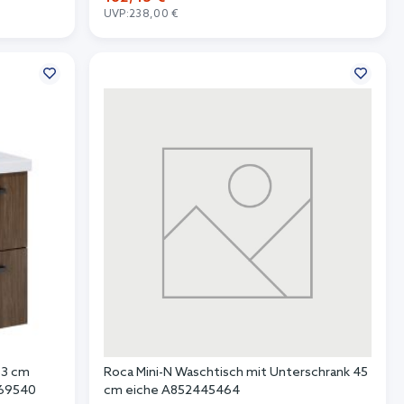
UVP:
238,00 €
In den Warenkorb
53 cm
Roca Mini-N Waschtisch mit Unterschrank 45
969540
cm eiche A852445464