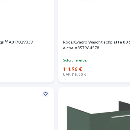
griff A817029339
Roca Kwadro Waschtischplatte 80
eiche A857964578
Sofort lieferbar
111,96 €
UVP:
115,00 €
n Warenkorb
In den Warenkorb