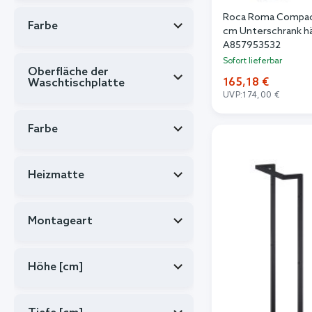
Roca Roma Compac
Farbe
cm Unterschrank h
A857953532
Sofort lieferbar
Oberfläche der
165,18 €
Waschtischplatte
UVP:
174,00 €
In de
Farbe
Heizmatte
Montageart
Höhe [cm]