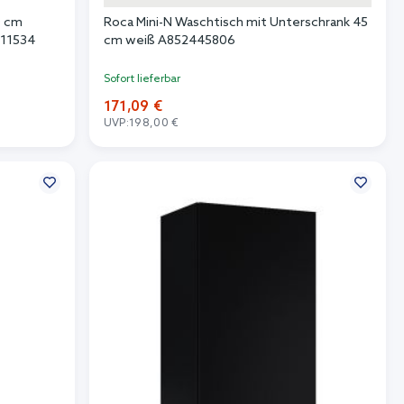
0 cm
Roca Mini-N Waschtisch mit Unterschrank 45
911534
cm weiß A852445806
Sofort lieferbar
171,09 €
UVP:
198,00 €
In den Warenkorb