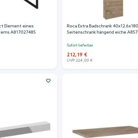
t Element eines
Roca Extra Badschrank 40x12.6x18
tems A817027485
Seitenschrank hängend eiche A85
Sofort lieferbar
212,19 €
UVP:
224,00 €
n Warenkorb
In den Warenkorb