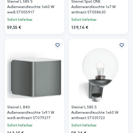
Steinel L 585 S
Steinel Spot ONE
Außenwandleuchte 1x60 W
Außenwandleuchte 1x7 W
weiß ST005917
anthrazit ST058630
Sofort lieferbar
Sofort lieferbar
59,55 €
139,16 €
In den Warenkorb
In den Warenkorb
Steinel L 840
Steinel L 585 S
Außenwandleuchte 1x9.1 W
Außenwandleuchte 1x60 W
weiß-anthrazit ST079277
anthrazit ST035723
Sofort lieferbar
Sofort lieferbar