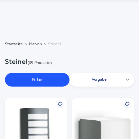
Startseite
Marken
Steinel
Steinel
(39 Produkte)
Filter
Vorgabe