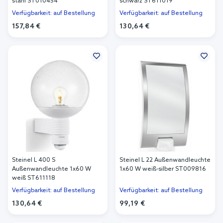
stahl ST010454
schwarz ST611019
Verfügbarkeit: auf Bestellung
Verfügbarkeit: auf Bestellung
157,84 €
130,64 €
In den Warenkorb
In den Warenkorb
Steinel L 400 S
Steinel L 22 Außenwandleuchte
Außenwandleuchte 1x60 W
1x60 W weiß-silber ST009816
weiß ST611118
Verfügbarkeit: auf Bestellung
Verfügbarkeit: auf Bestellung
130,64 €
99,19 €
In den Warenkorb
In den Warenkorb