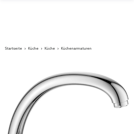
Startseite
Küche
Küche
Küchenarmaturen
Skip
to
the
end
of
the
images
gallery