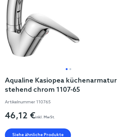
Skip
Aqualine Kasiopea küchenarmatur
to
stehend chrom 1107-65
the
beginning
Artikelnummer
110765
of
46,12 €
the
inkl. MwSt.
images
gallery
Siehe ähnliche Produkte