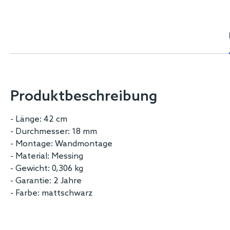
Skip
to
the
beginning
of
the
images
gallery
Produktbeschreibung
- Länge: 42 cm
- Durchmesser: 18 mm
- Montage: Wandmontage
- Material: Messing
- Gewicht: 0,306 kg
- Garantie: 2 Jahre
- Farbe: mattschwarz