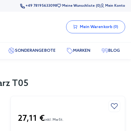
+49 78195633098
Meine Wunschliste
0
Mein Konto
Mein Warenkorb
0
SONDERANGEBOTE
MARKEN
BLOG
rz T05
27,11 €
inkl. MwSt.