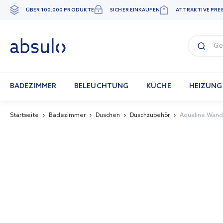
ÜBER 100.000 PRODUKTE
SICHER EINKAUFEN
ATTRAKTIVE PREI
Zum
Inhalt
springen
BADEZIMMER
BELEUCHTUNG
KÜCHE
HEIZUNG
Startseite
Badezimmer
Duschen
Duschzubehör
Aqualine Wand
Skip
to
the
end
of
the
images
gallery