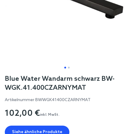
Skip
Blue Water Wandarm schwarz BW-
to
WGK.41.400CZARNYMAT
the
beginning
Artikelnummer
BWWGK41400CZARNYMAT
of
102,00 €
the
inkl. MwSt.
images
gallery
Siehe ähnliche Produkte