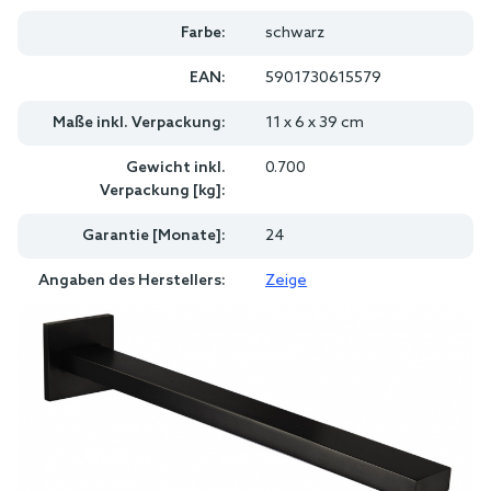
Farbe:
schwarz
EAN:
5901730615579
Maße inkl. Verpackung:
11 x 6 x 39 cm
Gewicht inkl.
0.700
Verpackung [kg]:
Garantie [Monate]:
24
Angaben des Herstellers:
Zeige