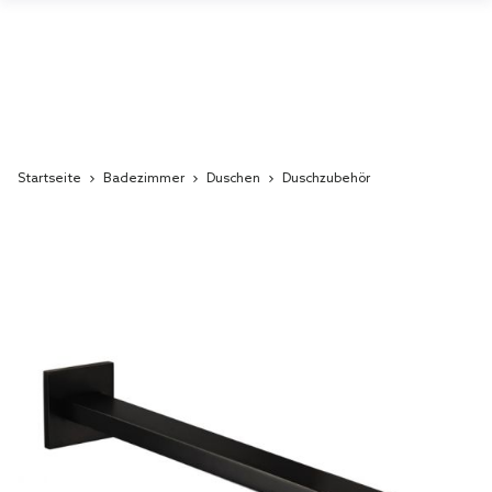
Startseite
Badezimmer
Duschen
Duschzubehör
Skip
to
the
end
of
the
images
gallery