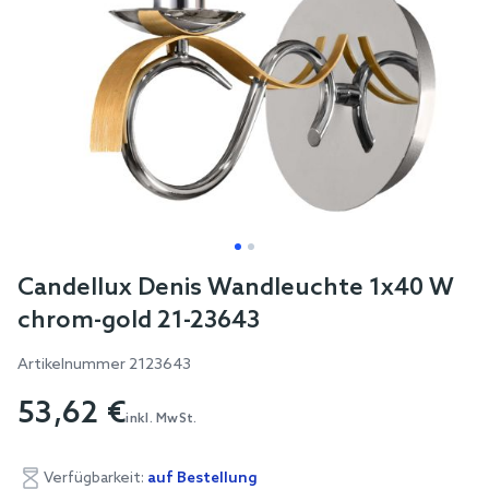
Skip
Candellux Denis Wandleuchte 1x40 W
to
chrom-gold 21-23643
the
beginning
Artikelnummer
2123643
of
53,62 €
the
inkl. MwSt.
images
gallery
Verfügbarkeit:
auf Bestellung