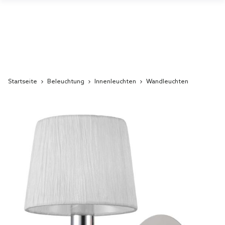
Startseite
Beleuchtung
Innenleuchten
Wandleuchten
Skip
to
the
end
of
the
images
gallery