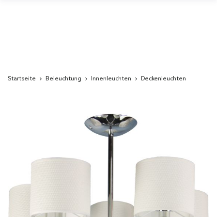
Startseite
Beleuchtung
Innenleuchten
Deckenleuchten
Skip
to
the
end
of
the
images
gallery