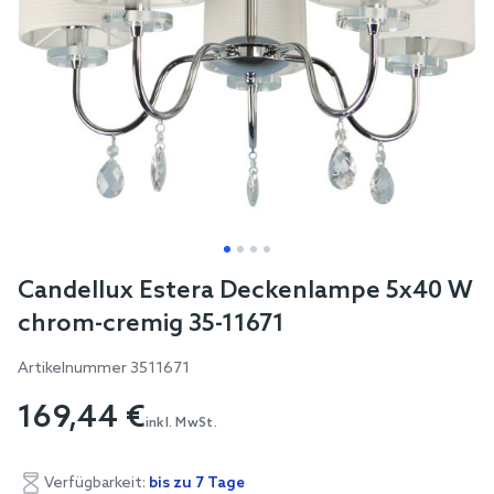
Skip
Candellux Estera Deckenlampe 5x40 W
to
chrom-cremig 35-11671
the
beginning
Artikelnummer
3511671
of
169,44 €
the
inkl. MwSt.
images
gallery
Verfügbarkeit:
bis zu 7 Tage