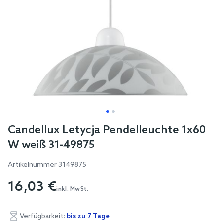
Skip
Candellux Letycja Pendelleuchte 1x60
to
W weiß 31-49875
the
beginning
Artikelnummer
3149875
of
16,03 €
the
inkl. MwSt.
images
gallery
Verfügbarkeit:
bis zu 7 Tage