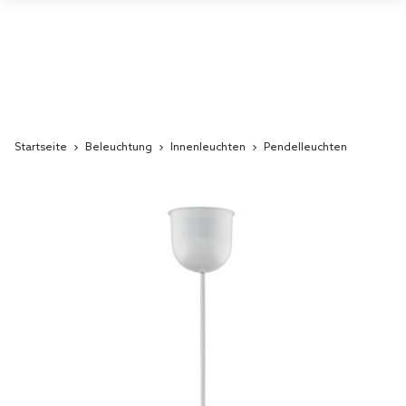
Startseite
Beleuchtung
Innenleuchten
Pendelleuchten
Skip
to
the
end
of
the
images
gallery