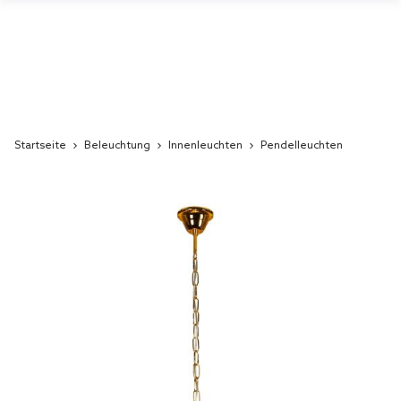
Startseite
Beleuchtung
Innenleuchten
Pendelleuchten
Skip
to
the
end
of
the
images
gallery