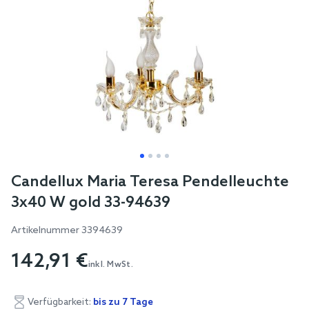
Skip
Candellux Maria Teresa Pendelleuchte
to
3x40 W gold 33-94639
the
beginning
Artikelnummer
3394639
of
142,91 €
the
inkl. MwSt.
images
gallery
Verfügbarkeit:
bis zu 7 Tage