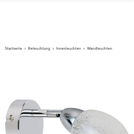
Startseite
Beleuchtung
Innenleuchten
Wandleuchten
Skip
to
the
end
of
the
images
gallery