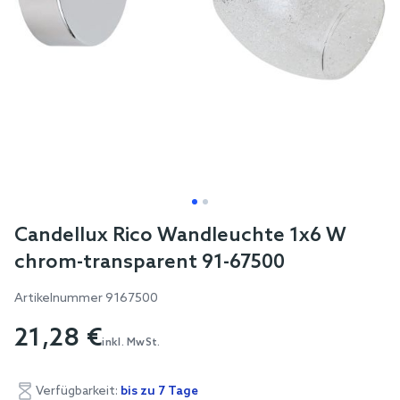
Skip
Candellux Rico Wandleuchte 1x6 W
to
chrom-transparent 91-67500
the
beginning
Artikelnummer
9167500
of
21,28 €
the
inkl. MwSt.
images
gallery
Verfügbarkeit:
bis zu 7 Tage