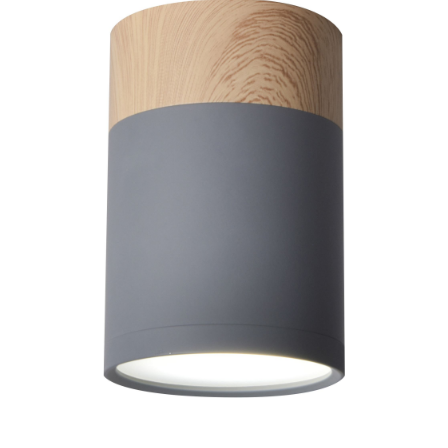
[W]:
Montageart:
wandmontage
Durchmesser [cm]:
6.80
Mehr lesen