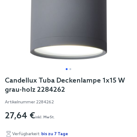
Skip
Candellux Tuba Deckenlampe 1x15 W
to
grau-holz 2284262
the
beginning
Artikelnummer
2284262
of
27,64 €
the
inkl. MwSt.
images
gallery
Verfügbarkeit:
bis zu 7 Tage