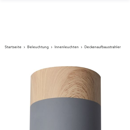
Startseite
Beleuchtung
Innenleuchten
Deckenaufbaustrahler
Skip
to
the
end
of
the
images
gallery