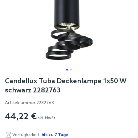
Skip
Candellux Tuba Deckenlampe 1x50 W
to
schwarz 2282763
the
beginning
Artikelnummer
2282763
of
44,22 €
the
inkl. MwSt.
images
gallery
Verfügbarkeit:
bis zu 7 Tage