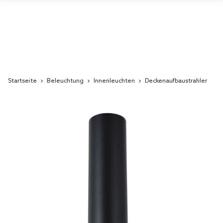
Startseite
Beleuchtung
Innenleuchten
Deckenaufbaustrahler
Skip
to
the
end
of
the
images
gallery