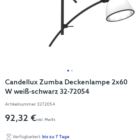
Skip
Candellux Zumba Deckenlampe 2x60
to
W weiß-schwarz 32-72054
the
beginning
Artikelnummer
3272054
of
92,32 €
the
inkl. MwSt.
images
gallery
Verfügbarkeit:
bis zu 7 Tage