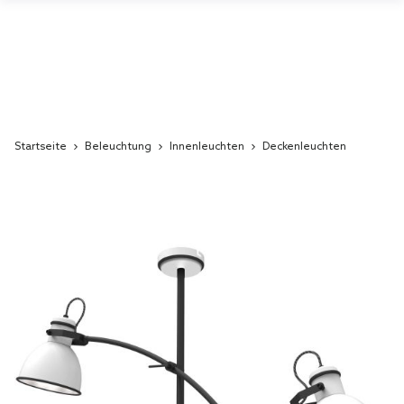
Startseite
Beleuchtung
Innenleuchten
Deckenleuchten
Skip
to
the
end
of
the
images
gallery