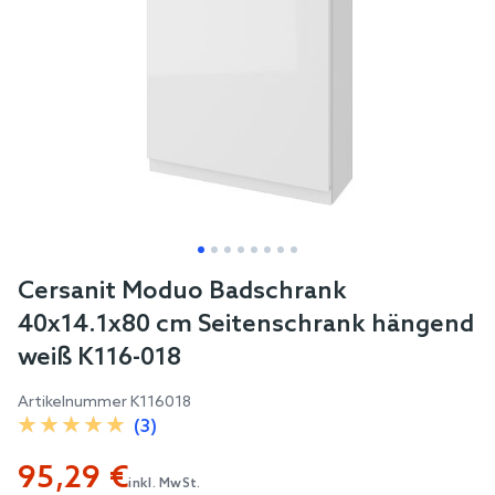
Skip
Cersanit Moduo Badschrank
to
40x14.1x80 cm Seitenschrank hängend
the
weiß K116-018
beginning
of
Artikelnummer
K116018
the
(3)
images
95,29 €
gallery
inkl. MwSt.