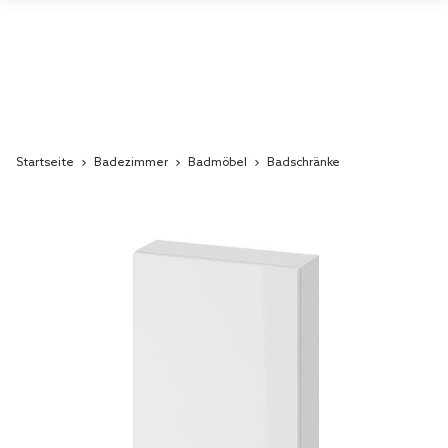
Startseite
Badezimmer
Badmöbel
Badschränke
Skip
to
the
end
of
the
images
gallery