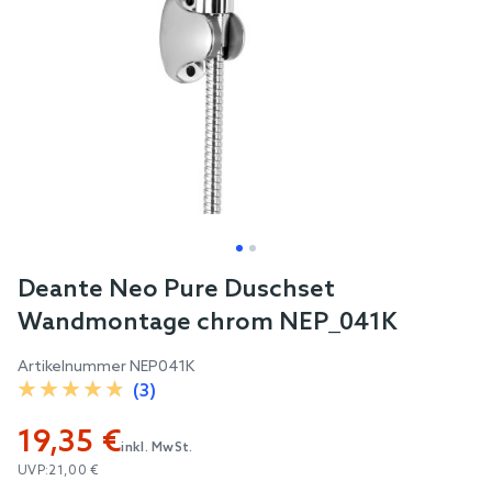
Skip
Deante Neo Pure Duschset
to
Wandmontage chrom NEP_041K
the
beginning
Artikelnummer
NEP041K
of
(3)
the
19,35 €
images
inkl. MwSt.
gallery
UVP:
21,00 €