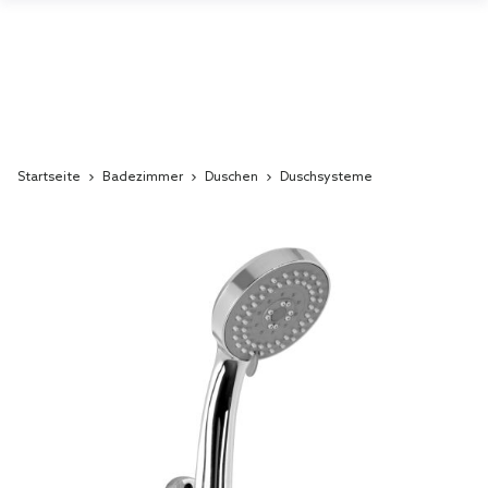
Startseite
Badezimmer
Duschen
Duschsysteme
Skip
to
the
end
of
the
images
gallery