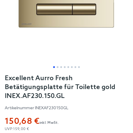
Skip
Excellent Aurro Fresh
to
Betätigungsplatte für Toilette gold
the
INEX.AF230.150.GL
beginning
of
Artikelnummer
INEXAF230150GL
the
150,68 €
images
inkl. MwSt.
gallery
UVP:
159,00 €