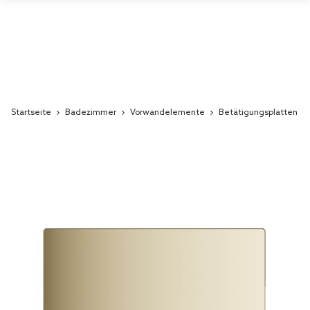
Startseite
Badezimmer
Vorwandelemente
Betätigungsplatten
Skip
to
the
end
of
the
images
gallery