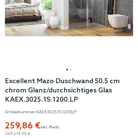
Skip
Excellent Mazo Duschwand 50.5 cm
to
chrom Glanz/durchsichtiges Glas
the
KAEX.3025.1S.1200.LP
beginning
of
Artikelnummer
KAEX30251S1200LP
the
259,86 €
images
inkl. MwSt.
gallery
UVP:
274,00 €