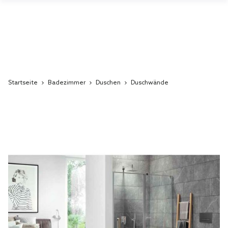
Startseite
Badezimmer
Duschen
Duschwände
Skip
to
the
end
of
the
images
gallery