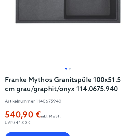
Skip
Franke Mythos Granitspüle 100x51.5
to
cm grau/graphit/onyx 114.0675.940
the
beginning
Artikelnummer
1140675940
of
540,90 €
the
inkl. MwSt.
images
UVP:
544,00 €
gallery