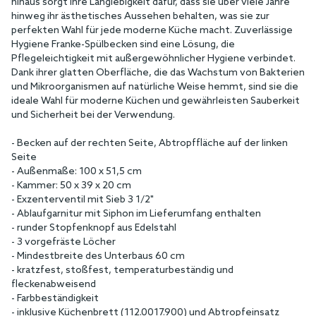
hinaus sorgt ihre Langlebigkeit dafür, dass sie über viele Jahre
hinweg ihr ästhetisches Aussehen behalten, was sie zur
perfekten Wahl für jede moderne Küche macht. Zuverlässige
Hygiene Franke-Spülbecken sind eine Lösung, die
Pflegeleichtigkeit mit außergewöhnlicher Hygiene verbindet.
Dank ihrer glatten Oberfläche, die das Wachstum von Bakterien
und Mikroorganismen auf natürliche Weise hemmt, sind sie die
ideale Wahl für moderne Küchen und gewährleisten Sauberkeit
und Sicherheit bei der Verwendung.
- Becken auf der rechten Seite, Abtropffläche auf der linken
Seite
- Außenmaße: 100 x 51,5 cm
- Kammer: 50 x 39 x 20 cm
- Exzenterventil mit Sieb 3 1/2"
- Ablaufgarnitur mit Siphon im Lieferumfang enthalten
- runder Stopfenknopf aus Edelstahl
- 3 vorgefräste Löcher
- Mindestbreite des Unterbaus 60 cm
- kratzfest, stoßfest, temperaturbeständig und
fleckenabweisend
- Farbbeständigkeit
- inklusive Küchenbrett (112.0017.900) und Abtropfeinsatz