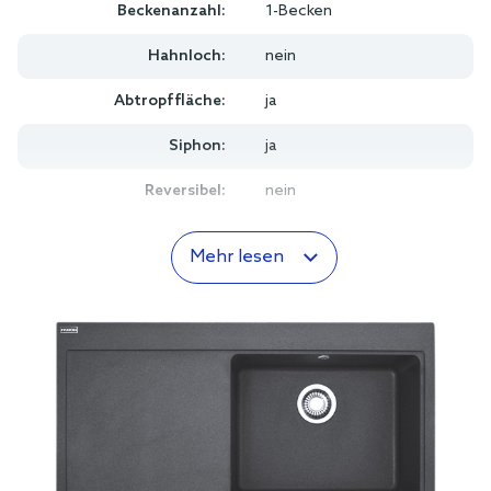
Beckenanzahl:
1-Becken
Hahnloch:
nein
Abtropffläche:
ja
Siphon:
ja
Reversibel:
nein
Mehr lesen