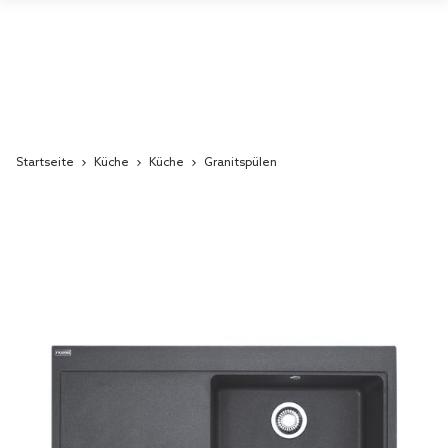
Startseite
Küche
Küche
Granitspülen
Skip
to
the
end
of
the
images
gallery