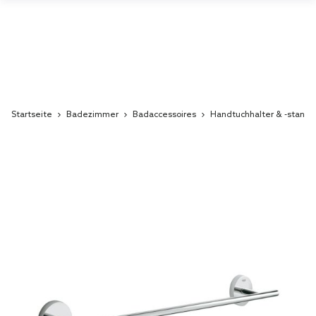
Startseite
Badezimmer
Badaccessoires
Handtuchhalter & -stang
Skip
to
the
end
of
the
images
gallery