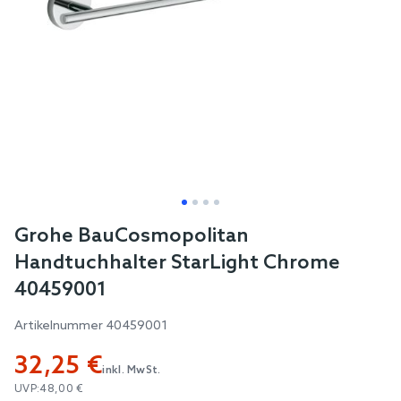
Skip
Grohe BauCosmopolitan
to
Handtuchhalter StarLight Chrome
the
40459001
beginning
of
Artikelnummer
40459001
the
32,25 €
images
inkl. MwSt.
gallery
UVP:
48,00 €