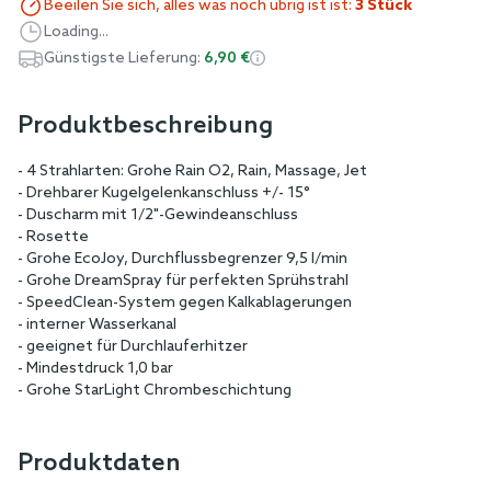
Beeilen Sie sich, alles was noch übrig ist ist:
3 Stück
Loading...
Günstigste Lieferung:
6,90 €
Produktbeschreibung
- 4 Strahlarten: Grohe Rain O2, Rain, Massage, Jet
- Drehbarer Kugelgelenkanschluss +/- 15°
- Duscharm mit 1/2"-Gewindeanschluss
- Rosette
- Grohe EcoJoy, Durchflussbegrenzer 9,5 l/min
- Grohe DreamSpray für perfekten Sprühstrahl
- SpeedClean-System gegen Kalkablagerungen
- interner Wasserkanal
- geeignet für Durchlauferhitzer
- Mindestdruck 1,0 bar
- Grohe StarLight Chrombeschichtung
Produktdaten