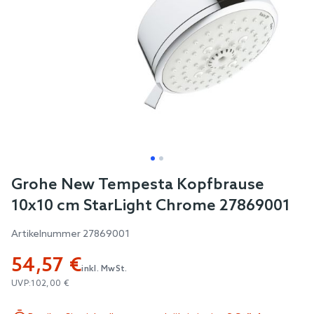
Skip
Grohe New Tempesta Kopfbrause
to
10x10 cm StarLight Chrome 27869001
the
beginning
Artikelnummer
27869001
of
54,57 €
the
inkl. MwSt.
images
UVP:
102,00 €
gallery