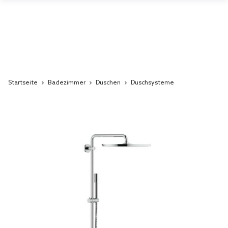
Startseite
Badezimmer
Duschen
Duschsysteme
Skip
to
the
end
of
the
images
gallery