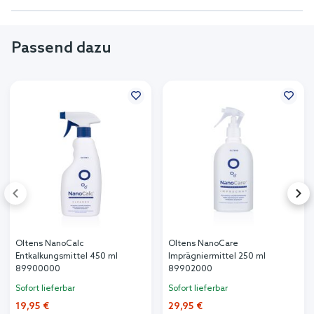
Passend dazu
Oltens NanoCalc
Oltens NanoCare
Entkalkungsmittel 450 ml
Imprägniermittel 250 ml
89900000
89902000
Sofort lieferbar
Sofort lieferbar
19,95 €
29,95 €