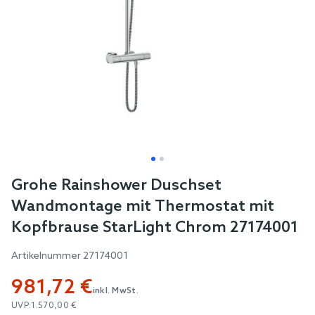
Skip
Grohe Rainshower Duschset
to
Wandmontage mit Thermostat mit
the
Kopfbrause StarLight Chrom 27174001
beginning
of
Artikelnummer
27174001
the
981,72 €
images
inkl. MwSt.
gallery
UVP:
1.570,00 €