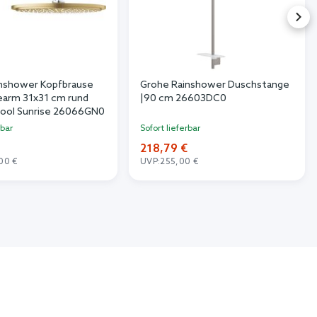
nshower Kopfbrause
Grohe Rainshower Duschstange
earm 31x31 cm rund
|90 cm 26603DC0
ool Sunrise 26066GN0
rbar
Sofort lieferbar
218,79 €
00 €
UVP:
255,00 €