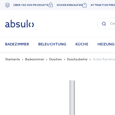
ÜBER 100.000 PRODUKTE
SICHER EINKAUFEN
ATTRAKTIVE PREI
Zum
Inhalt
springen
BADEZIMMER
BELEUCHTUNG
KÜCHE
HEIZUNG
Startseite
Badezimmer
Duschen
Duschzubehör
Grohe Rainsho
Skip
to
the
end
of
the
images
gallery