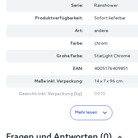
Serie:
Rainshower
Produktverfügbarkeit:
Sofort lieferbar
Art:
andere
Farbe:
chrom
Grohe Farbe:
StarLight Chrome
EAN:
4005176409851
Maße inkl. Verpackung:
14 x 7 x 96 cm
Gewicht inkl. Verpackung [kg]:
0.970
Mehr lesen
Fragen und Antworten (0)