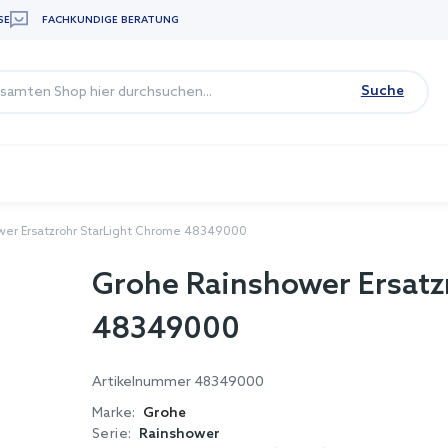
SE
FACHKUNDIGE BERATUNG
Suche
wer Ersatzrohr StarLight Chrome 48349000
Grohe Rainshower Ersatz
48349000
Artikelnummer
48349000
Marke:
Grohe
Serie:
Rainshower