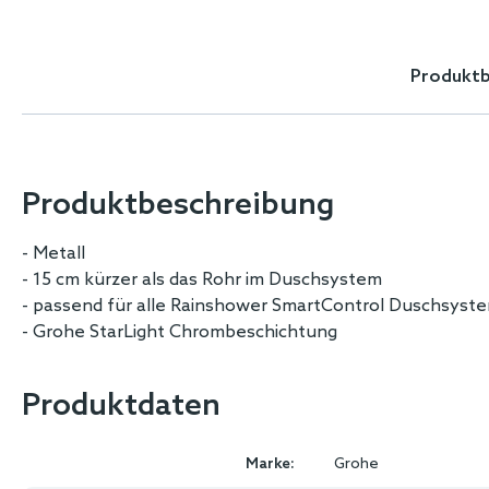
Skip
to
the
Produktb
beginning
of
the
images
gallery
Produktbeschreibung
- Metall
- 15 cm kürzer als das Rohr im Duschsystem
- passend für alle Rainshower SmartControl Duschsyst
- Grohe StarLight Chrombeschichtung
Produktdaten
Marke:
Grohe