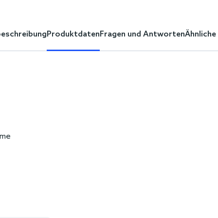
eschreibung
Produktdaten
Fragen und Antworten
Ähnliche
eme