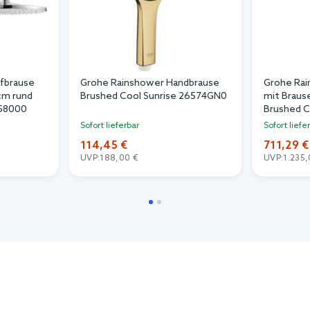
fbrause
Grohe Rainshower Handbrause
Grohe Rai
cm rund
Brushed Cool Sunrise 26574GN0
mit Braus
558000
Brushed C
Sofort lieferbar
Sofort liefe
114,45 €
711,29 €
UVP:
188,00 €
UVP:
1.235,