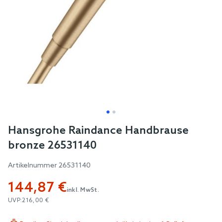
Skip
Hansgrohe Raindance Handbrause
to
bronze 26531140
the
beginning
Artikelnummer
26531140
of
144,87 €
the
inkl. MwSt.
images
UVP:
216,00 €
gallery