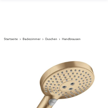
Startseite
Badezimmer
Duschen
Handbrausen
Skip
to
the
end
of
the
images
gallery