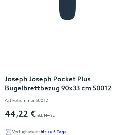
Skip
Joseph Joseph Pocket Plus
to
Bügelbrettbezug 90x33 cm 50012
the
beginning
Artikelnummer
50012
of
44,22 €
the
inkl. MwSt.
images
gallery
Verfügbarkeit:
bis zu 5 Tage