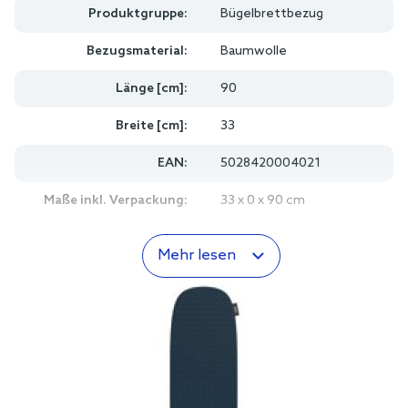
Produktgruppe:
Bügelbrettbezug
Bezugsmaterial:
Baumwolle
Länge [cm]:
90
Breite [cm]:
33
EAN:
5028420004021
Maße inkl. Verpackung:
33 x 0 x 90 cm
Mehr lesen