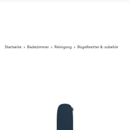
Startseite
Badezimmer
Reinigung
Bügelbretter & -zubehör
Skip
to
the
end
of
the
images
gallery