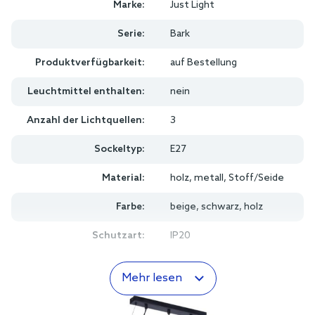
Marke:
Just Light
Serie:
Bark
Produktverfügbarkeit:
auf Bestellung
Leuchtmittel enthalten:
nein
Anzahl der Lichtquellen:
3
Sockeltyp:
E27
Material:
holz, metall, Stoff/Seide
Farbe:
beige, schwarz, holz
Schutzart:
IP20
Mehr lesen