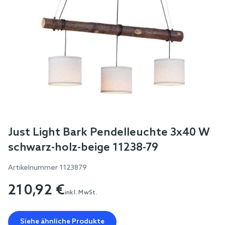
Skip
Just Light Bark Pendelleuchte 3x40 W
to
schwarz-holz-beige 11238-79
the
beginning
Artikelnummer
1123879
of
210,92 €
the
inkl. MwSt.
images
gallery
Siehe ähnliche Produkte