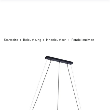
Startseite
Beleuchtung
Innenleuchten
Pendelleuchten
Skip
to
the
end
of
the
images
gallery