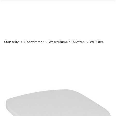
Startseite
Badezimmer
Waschräume / Toiletten
WC-Sitze
Skip
to
the
end
of
the
images
gallery