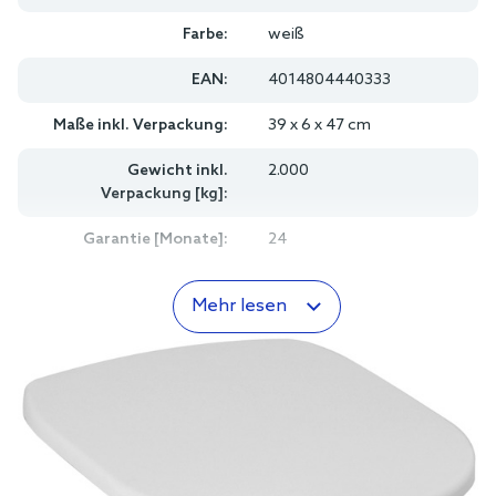
Farbe:
weiß
EAN:
4014804440333
Maße inkl. Verpackung:
39 x 6 x 47 cm
Gewicht inkl.
2.000
Verpackung [kg]:
Garantie [Monate]:
24
Mehr lesen