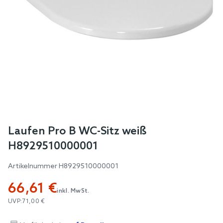
Skip
Laufen Pro B WC-Sitz weiß
to
H8929510000001
the
beginning
Artikelnummer
H8929510000001
of
66,61 €
the
inkl. MwSt.
images
UVP:
71,00 €
gallery