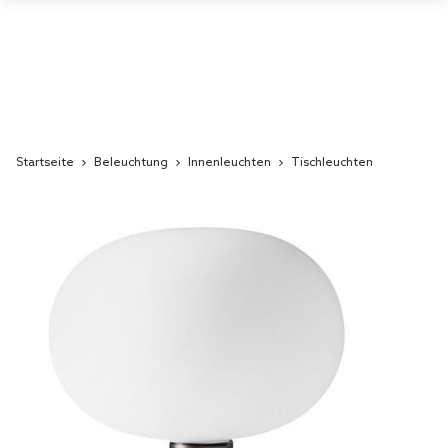
Startseite
Beleuchtung
Innenleuchten
Tischleuchten
Skip
to
the
end
of
the
images
gallery