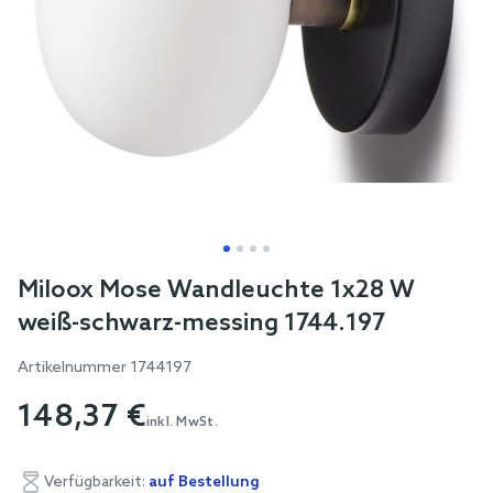
Skip
Miloox Mose Wandleuchte 1x28 W
to
weiß-schwarz-messing 1744.197
the
beginning
Artikelnummer
1744197
of
148,37 €
the
inkl. MwSt.
images
gallery
Verfügbarkeit:
auf Bestellung