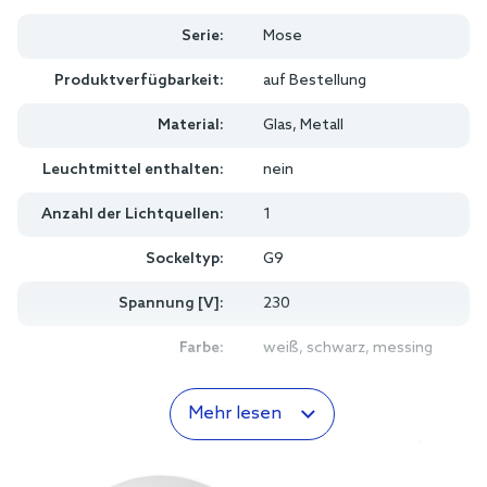
Serie:
Mose
Produktverfügbarkeit:
auf Bestellung
Material:
Glas, Metall
Leuchtmittel enthalten:
nein
Anzahl der Lichtquellen:
1
Sockeltyp:
G9
Spannung [V]:
230
Farbe:
weiß, schwarz, messing
Mehr lesen