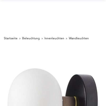
Startseite
Beleuchtung
Innenleuchten
Wandleuchten
Skip
to
the
end
of
the
images
gallery