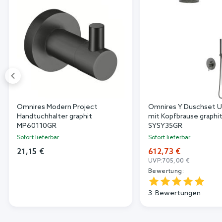
Omnires Modern Project
Omnires Y Duschset U
Handtuchhalter graphit
mit Kopfbrause graphi
MP60110GR
SYSY35GR
Sofort lieferbar
Sofort lieferbar
21,15 €
612,73 €
UVP:
705,00 €
Bewertung:
3
Bewertungen