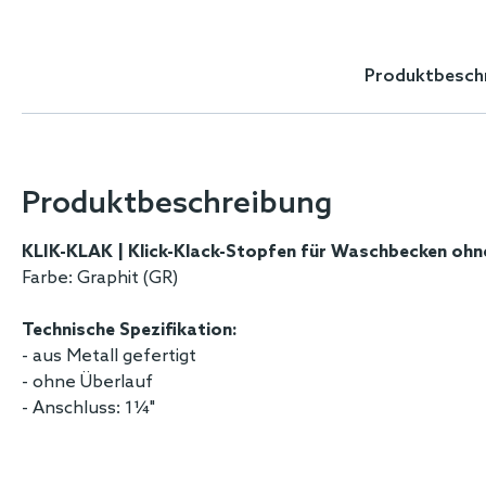
Skip
to
the
Produktbesch
beginning
of
the
images
gallery
Produktbeschreibung
KLIK-KLAK | Klick-Klack-Stopfen für Waschbecken ohn
Farbe: Graphit (GR)
Technische Spezifikation:
- aus Metall gefertigt
- ohne Überlauf
- Anschluss: 1¼"