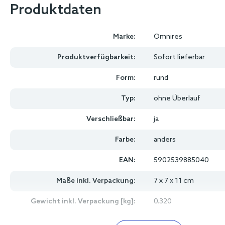
Produktdaten
Marke:
Omnires
Produktverfügbarkeit:
Sofort lieferbar
Form:
rund
Typ:
ohne Überlauf
Verschließbar:
ja
Farbe:
anders
EAN:
5902539885040
Maße inkl. Verpackung:
7 x 7 x 11 cm
Gewicht inkl. Verpackung [kg]:
0.320