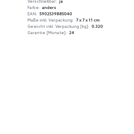
Verschließbar:
ja
Farbe:
anders
EAN:
5902539885040
Maße inkl. Verpackung:
7 x 7 x 11 cm
Gewicht inkl. Verpackung [kg]:
0.320
Garantie [Monate]:
24