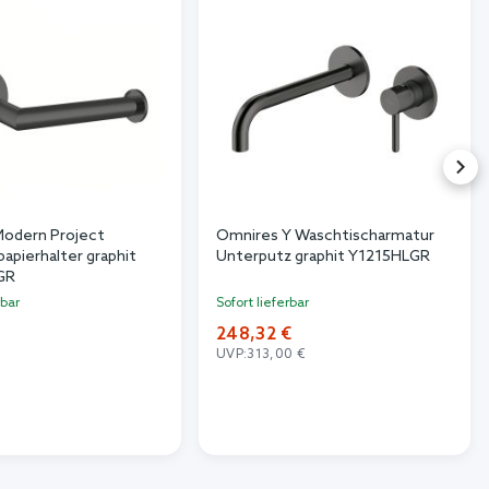
odern Project
Omnires Y Waschtischarmatur
apierhalter graphit
Unterputz graphit Y1215HLGR
GR
rbar
Sofort lieferbar
248,32 €
UVP:
313,00 €