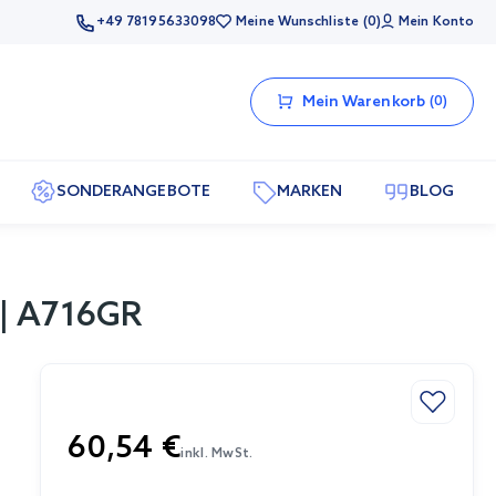
+49 78195633098
Meine Wunschliste
0
Mein Konto
Mein Warenkorb
0
SONDERANGEBOTE
MARKEN
BLOG
|| A716GR
60,54 €
inkl. MwSt.