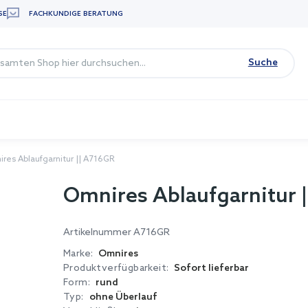
SE
FACHKUNDIGE BERATUNG
Suche
res Ablaufgarnitur || A716GR
Omnires Ablaufgarnitur 
Artikelnummer
A716GR
Marke:
Omnires
Produktverfügbarkeit:
Sofort lieferbar
Form:
rund
Typ:
ohne Überlauf