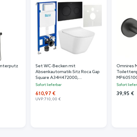
nterputz
Set WC-Becken mit
Omnires M
t
Absenkautomatik-Sitz Roca Gap
Toilettenp
Square A34H472000,
MP60510
Unterputzrahmen Roca Duplo
Sofort lieferbar
Sofort liefe
One A890070020, A890189206,
610,97 €
39,95 €
A890063000
UVP:
710,00 €