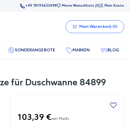
+49 78195633098
Meine Wunschliste
0
Mein Konto
Mein Warenkorb
0
SONDERANGEBOTE
MARKEN
BLOG
rze für Duschwanne 84899
103,39 €
inkl. MwSt.