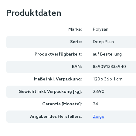
Produktdaten
Marke:
Polysan
Serie:
Deep Plain
Produktverfügbarkeit:
auf Bestellung
EAN:
8590913835940
Maße inkl. Verpackung:
120 x 36 x 1 cm
Gewicht inkl. Verpackung [kg]:
2.690
Garantie [Monate]:
24
Angaben des Herstellers:
Zeige