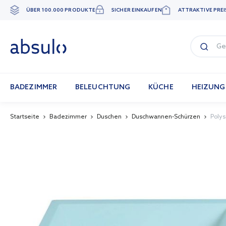
ÜBER 100.000 PRODUKTE
SICHER EINKAUFEN
ATTRAKTIVE PREI
Zum
Inhalt
springen
BADEZIMMER
BELEUCHTUNG
KÜCHE
HEIZUNG
Startseite
Badezimmer
Duschen
Duschwannen-Schürzen
Poly
Skip
to
the
end
of
the
images
gallery