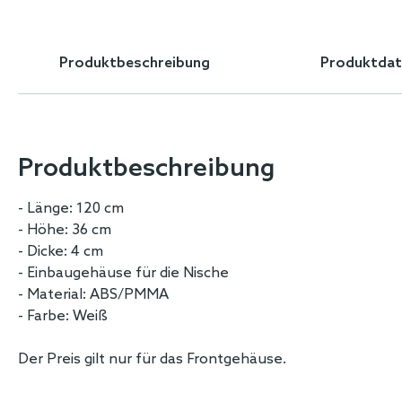
Skip
to
the
Produktbeschreibung
Produktdat
beginning
of
the
images
gallery
Produktbeschreibung
- Länge: 120 cm
- Höhe: 36 cm
- Dicke: 4 cm
- Einbaugehäuse für die Nische
- Material: ABS/PMMA
- Farbe: Weiß
Der Preis gilt nur für das Frontgehäuse.