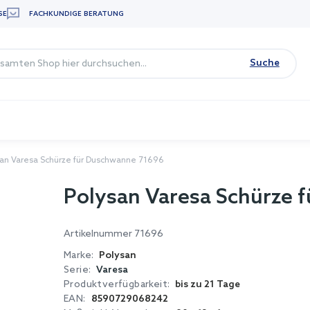
SE
FACHKUNDIGE BERATUNG
Suche
san Varesa Schürze für Duschwanne 71696
Polysan Varesa Schürze 
Artikelnummer
71696
Marke:
Polysan
Serie:
Varesa
Produktverfügbarkeit:
bis zu 21 Tage
EAN:
8590729068242