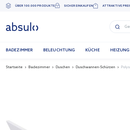
ÜBER 100.000 PRODUKTE
SICHER EINKAUFEN
ATTRAKTIVE PREI
Zum
Inhalt
springen
BADEZIMMER
BELEUCHTUNG
KÜCHE
HEIZUNG
Startseite
Badezimmer
Duschen
Duschwannen-Schürzen
Poly
Skip
to
the
end
of
the
images
gallery