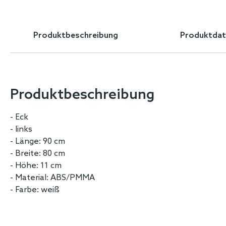
Skip
to
the
Produktbeschreibung
Produktdat
beginning
of
the
images
gallery
Produktbeschreibung
- Eck
- links
- Länge: 90 cm
- Breite: 80 cm
- Höhe: 11 cm
- Material: ABS/PMMA
- Farbe: weiß