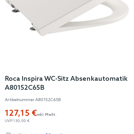
Skip
Roca Inspira WC-Sitz Absenkautomatik
to
A80152C65B
the
beginning
Artikelnummer
A80152C65B
of
127,15 €
the
inkl. MwSt.
images
UVP:
130,00 €
gallery