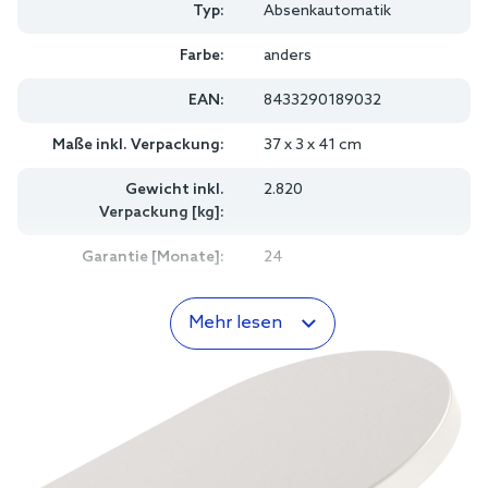
Typ:
Absenkautomatik
Farbe:
anders
EAN:
8433290189032
Maße inkl. Verpackung:
37 x 3 x 41 cm
Gewicht inkl.
2.820
Verpackung [kg]:
Garantie [Monate]:
24
Mehr lesen