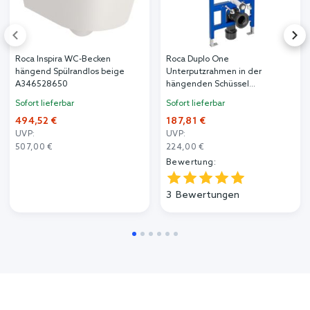
Roca Inspira WC-Becken
Roca Duplo One
hängend Spülrandlos beige
Unterputzrahmen in der
A346528650
hängenden Schüssel
A890070020
Sofort lieferbar
Sofort lieferbar
494,52 €
187,81 €
UVP:
UVP:
507,00 €
224,00 €
Bewertung:
3
Bewertungen