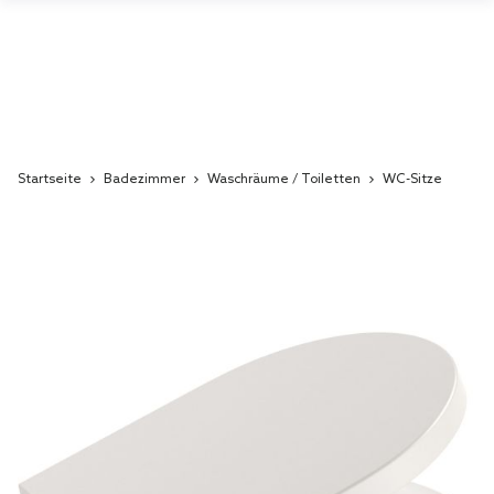
Startseite
Badezimmer
Waschräume / Toiletten
WC-Sitze
Skip
to
the
end
of
the
images
gallery