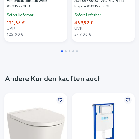
Absenkautomatik weiß
A346528000, WC-Sitz Roca
A80152200B
Inspira A80152C00B
Sofort lieferbar
Sofort lieferbar
121,63 €
469,92 €
UVP:
UVP:
125,00 €
547,00 €
Andere Kunden kauften auch