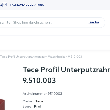
SE
FACHKUNDIGE BERATUNG
Suche
Tece Profil Unterputzrahmen zum Waschbecken 9.510.003
Tece Profil Unterputzr
9.510.003
Artikelnummer
9510003
Marke:
Tece
Serie:
Profil