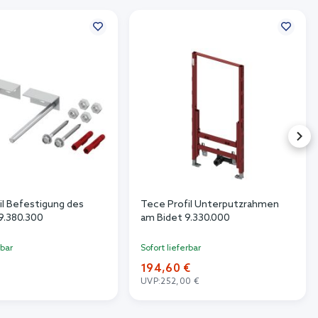
il Befestigung des
Tece Profil Unterputzrahmen
9.380.300
am Bidet 9.330.000
rbar
Sofort lieferbar
194,60 €
UVP:
252,00 €