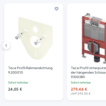
Tece Profil Rahmendichtung
Tece Profil Unterputz
9.200.010
der hängenden Schüss
9300380
Sofort lieferbar
Sofort lieferbar
24,05 €
279,46 €
UVP:
399,00 €