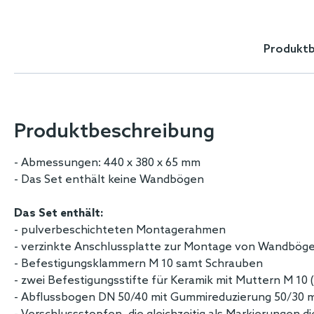
Skip
to
the
Produktb
beginning
of
the
images
gallery
Produktbeschreibung
- Abmessungen: 440 x 380 x 65 mm
- Das Set enthält keine Wandbögen
Das Set enthält:
- pulverbeschichteten Montagerahmen
- verzinkte Anschlussplatte zur Montage von Wandböge
- Befestigungsklammern M 10 samt Schrauben
- zwei Befestigungsstifte für Keramik mit Muttern M 10 
- Abflussbogen DN 50/40 mit Gummireduzierung 50/30