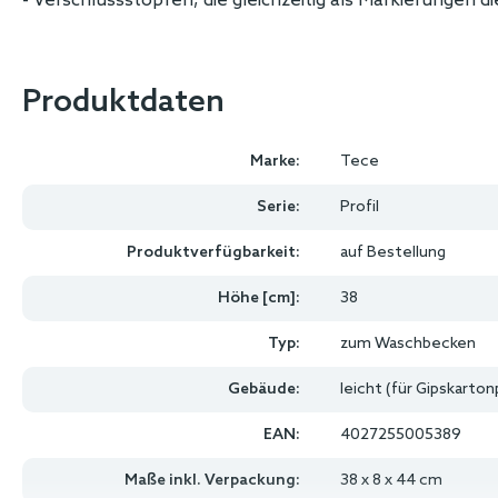
- Verschlussstopfen, die gleichzeitig als Markierungen 
Produktdaten
Marke:
Tece
Serie:
Profil
Produktverfügbarkeit:
auf Bestellung
Höhe [cm]:
38
Typ:
zum Waschbecken
Gebäude:
leicht (für Gipskarton
EAN:
4027255005389
Maße inkl. Verpackung:
38 x 8 x 44 cm