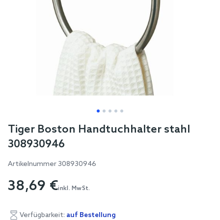
Skip
Tiger Boston Handtuchhalter stahl
to
308930946
the
beginning
Artikelnummer
308930946
of
38,69 €
the
inkl. MwSt.
images
gallery
Verfügbarkeit:
auf Bestellung