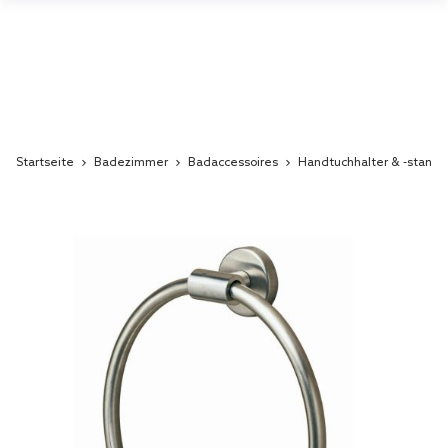
Startseite
Badezimmer
Badaccessoires
Handtuchhalter & -stang
Skip
to
the
end
of
the
images
gallery