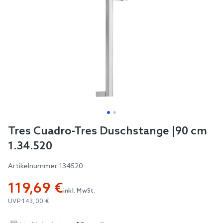
Skip
Tres Cuadro-Tres Duschstange |90 cm
to
1.34.520
the
beginning
Artikelnummer
134520
of
119,69 €
the
inkl. MwSt.
images
UVP:
143,00 €
gallery