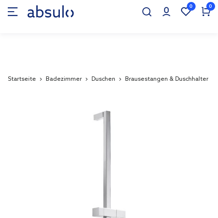
0
0
Startseite
Badezimmer
Duschen
Brausestangen & Duschhalter
Skip
to
the
end
of
the
images
gallery