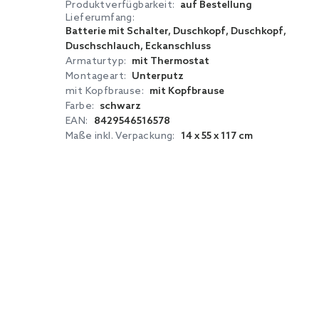
Produktverfügbarkeit:
auf Bestellung
Lieferumfang:
Batterie mit Schalter, Duschkopf, Duschkopf,
Duschschlauch, Eckanschluss
Armaturtyp:
mit Thermostat
Montageart:
Unterputz
mit Kopfbrause:
mit Kopfbrause
Farbe:
schwarz
EAN:
8429546516578
Maße inkl. Verpackung:
14 x 55 x 117 cm