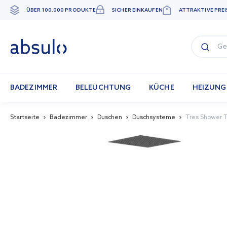
ÜBER 100.000 PRODUKTE
SICHER EINKAUFEN
ATTRAKTIVE PREI
Zum
Inhalt
springen
BADEZIMMER
BELEUCHTUNG
KÜCHE
HEIZUNG
Startseite
Badezimmer
Duschen
Duschsysteme
Tres Shower 
Skip
to
the
end
of
the
images
gallery