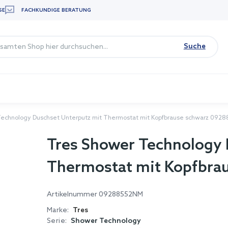
SE
FACHKUNDIGE BERATUNG
Suche
Technology Duschset Unterputz mit Thermostat mit Kopfbrause schwarz 092
Tres Shower Technology 
Thermostat mit Kopfbra
Artikelnummer
09288552NM
Marke:
Tres
Serie:
Shower Technology