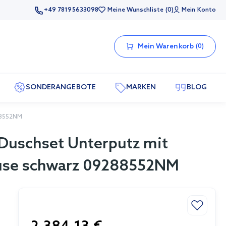
+49 78195633098
Meine Wunschliste
0
Mein Konto
Mein Warenkorb
0
SONDERANGEBOTE
MARKEN
BLOG
88552NM
Duschset Unterputz mit
use schwarz 09288552NM