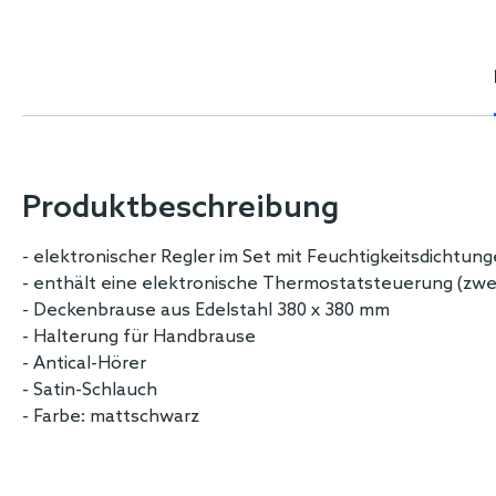
Skip
to
the
beginning
of
the
images
gallery
Produktbeschreibung
- elektronischer Regler im Set mit Feuchtigkeitsdichtun
- enthält eine elektronische Thermostatsteuerung (zwei
- Deckenbrause aus Edelstahl 380 x 380 mm
- Halterung für Handbrause
- Antical-Hörer
- Satin-Schlauch
- Farbe: mattschwarz