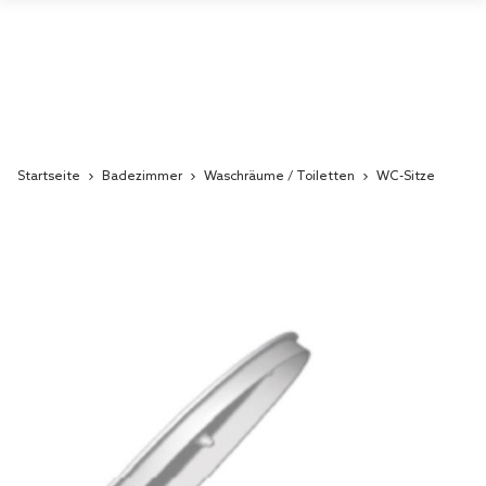
Startseite
Badezimmer
Waschräume / Toiletten
WC-Sitze
Skip
to
the
end
of
the
images
gallery