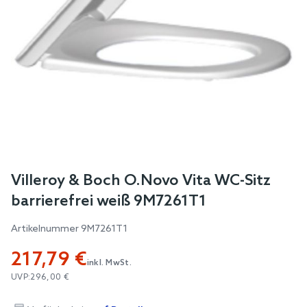
Skip
Villeroy & Boch O.Novo Vita WC-Sitz
to
barrierefrei weiß 9M7261T1
the
beginning
Artikelnummer
9M7261T1
of
217,79 €
the
inkl. MwSt.
images
UVP:
296,00 €
gallery