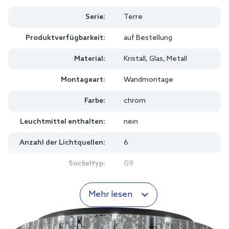
Serie:
Terre
Produktverfügbarkeit:
auf Bestellung
Material:
Kristall, Glas, Metall
Montageart:
Wandmontage
Farbe:
chrom
Leuchtmittel enthalten:
nein
Anzahl der Lichtquellen:
6
Sockeltyp:
G9
Mehr lesen