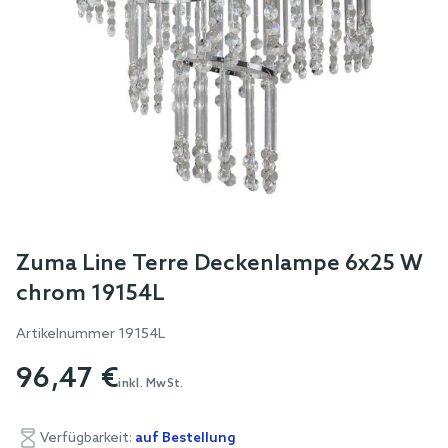
Skip
Zuma Line Terre Deckenlampe 6x25 W
to
chrom 19154L
the
beginning
Artikelnummer
19154L
of
96,47 €
the
inkl. MwSt.
images
gallery
Verfügbarkeit:
auf Bestellung