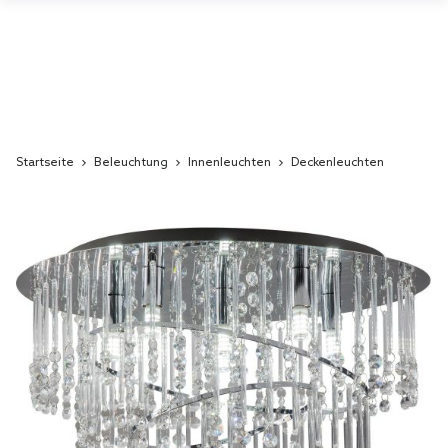
Startseite
Beleuchtung
Innenleuchten
Deckenleuchten
Skip
to
the
end
of
the
images
gallery