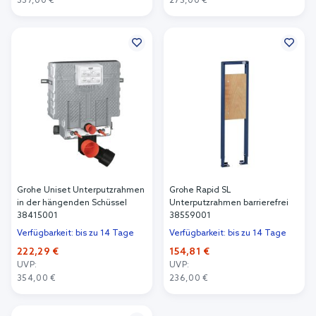
337,00 €
275,00 €
In den Warenkorb
In den Warenkorb
Grohe Uniset Unterputzrahmen
Grohe Rapid SL
in der hängenden Schüssel
Unterputzrahmen barrierefrei
38415001
38559001
Verfügbarkeit: bis zu 14 Tage
Verfügbarkeit: bis zu 14 Tage
222,29 €
154,81 €
UVP:
UVP:
354,00 €
236,00 €
In den Warenkorb
In den Warenkorb