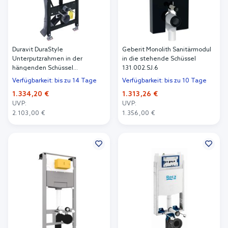
Duravit DuraStyle
Geberit Monolith Sanitärmodul
Unterputzrahmen in der
in die stehende Schüssel
hängenden Schüssel
131.002.SJ.6
WD1014000000
Verfügbarkeit: bis zu 14 Tage
Verfügbarkeit: bis zu 10 Tage
1.334,20 €
1.313,26 €
UVP:
UVP:
2.103,00 €
1.356,00 €
In den Warenkorb
In den Warenkorb