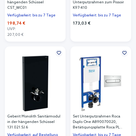
hängenden Schüssel
Unterputzrahmen zum Pissoir
CST_WC01
K97-410
Verfügbarkeit: bis zu 7 Tage
Verfügbarkeit: bis zu 7 Tage
198,74 €
173,03 €
UVP:
In den Warenkorb
207,00 €
In den Warenkorb
Geberit Monolith Sanitärmodul
Set Unterputzrahmen Roca
in der hängenden Schüssel
Duplo One A890070020,
131.021.SJ.6
Betätigungsplatte Roca PL
A890195001
Verfügbarkeit: auf Bestellung
Verfügbarkeit: bis zu 7 Tage