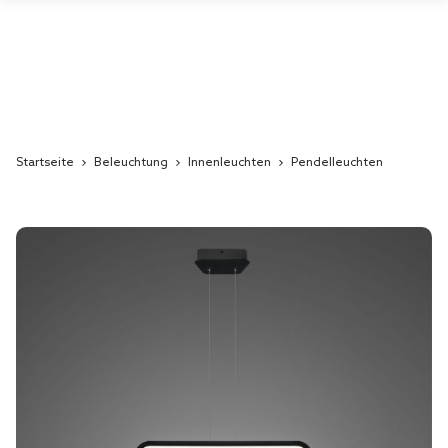
Startseite
Beleuchtung
Innenleuchten
Pendelleuchten
Skip
to
the
end
of
the
images
gallery