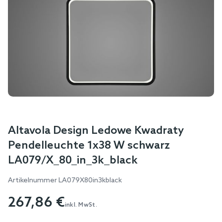
Skip
Altavola Design Ledowe Kwadraty
to
Pendelleuchte 1x38 W schwarz
the
LA079/X_80_in_3k_black
beginning
of
Artikelnummer
LA079X80in3kblack
the
267,86 €
images
inkl. MwSt.
gallery