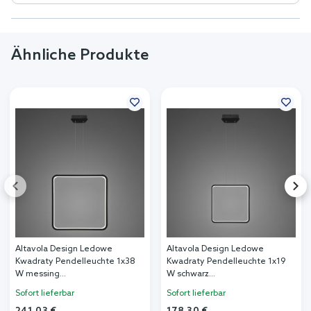
Ähnliche Produkte
Altavola Design Ledowe
Altavola Design Ledowe
Kwadraty Pendelleuchte 1x38
Kwadraty Pendelleuchte 1x19
W messing
W schwarz
LA079/X_80_in_4k_black
LA079/X_40_in_4k_black
Sofort lieferbar
Sofort lieferbar