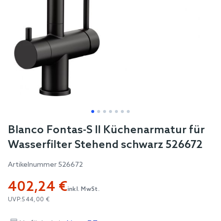
Skip
Blanco Fontas-S II Küchenarmatur für
to
Wasserfilter Stehend schwarz 526672
the
beginning
Artikelnummer
526672
of
402,24 €
the
inkl. MwSt.
images
UVP:
544,00 €
gallery