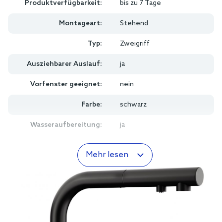
Produktverfügbarkeit:
bis zu 7 Tage
Montageart:
Stehend
Typ:
Zweigriff
Ausziehbarer Auslauf:
ja
Vorfenster geeignet:
nein
Farbe:
schwarz
Wasseraufbereitung:
ja
Mehr lesen