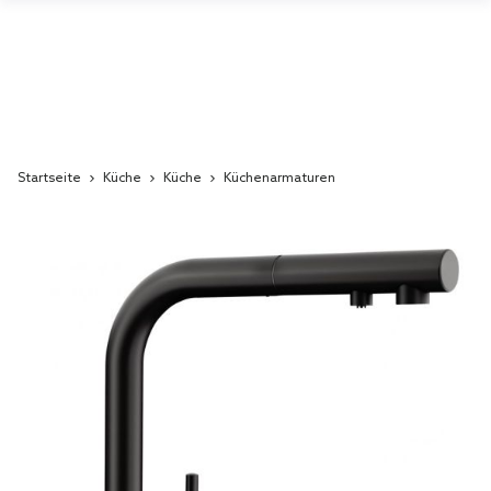
Startseite
Küche
Küche
Küchenarmaturen
Skip
to
the
end
of
the
images
gallery