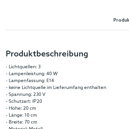
Skip
to
the
Produk
beginning
of
the
images
gallery
Produktbeschreibung
- Lichtquellen: 3
- Lampenleistung: 40 W
- Lampenfassung: E14
- keine Lichtquelle im Lieferumfang enthalten
- Spannung: 230 V
- Schutzart: IP20
- Höhe: 20 cm
- Länge: 10 cm
- Breite: 70 cm