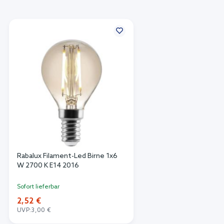
Rabalux Filament-Led Birne 1x6
W 2700 K E14 2016
Sofort lieferbar
2,52 €
UVP:
3,00 €