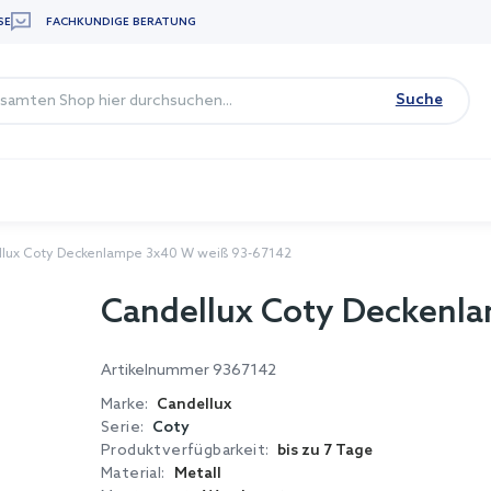
SE
FACHKUNDIGE BERATUNG
Suche
lux Coty Deckenlampe 3x40 W weiß 93-67142
Candellux Coty Deckenl
Artikelnummer
9367142
Marke:
Candellux
Serie:
Coty
Produktverfügbarkeit:
bis zu 7 Tage
Material:
Metall